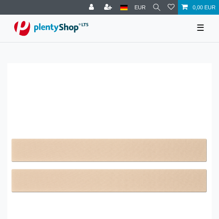
EUR
0,00 EUR
☰